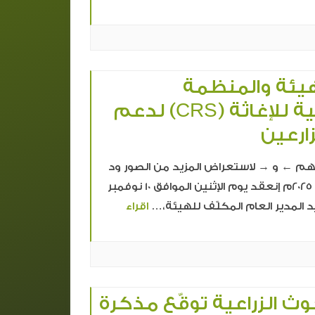
هيئة والمنظمة
الكاثوليكية للإغاثة (CRS) لدعم
ارعين
← و → لاستعراض المزيد من الصور ود
مدني – 10 نوفمبر 2025م إنعقد يوم الإثنين الموافق 10 نوفمبر
اقراء
وث الزراعية توقّع مذكرة