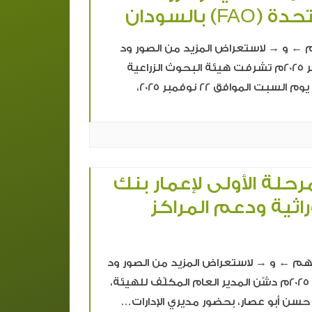
F) بالسودان
 و → لاستعراض المزيد من الصور ود
مدني – 22 نوفمبر 2025م تشرفت هيئة البحوث الزراعية
بمدينة ود مدني، يوم السبت الموافق 22 نوفمبر 2025،
حلة الأولى لإعمار بنك
وراثية ودعم المراكز
← و → لاستعراض المزيد من الصور ود
مدني – 11 نوفمبر 2025م دشّن المدير العام المكلّف للهيئة،
حسن أبو عصار، بحضور مديري الإدارات…