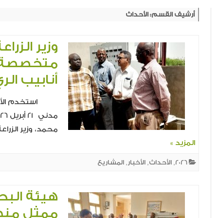
أرشيف القسم:
الأحداث
تدريب أونلاين
الأنشطة الحالية
وزير الزرا
متخصصة ل
أنابيب ال
استخدم الأسهم 
محمد، وزير الزراع
المزيد »
2026
,
الأحداث
,
الأخبار
,
المشاريع
هيئة البح
ممثل منظم