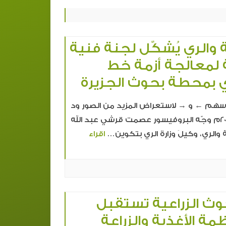
عة والري يُشكّل لجنة فنية
معالجة أزمة خط
ري بمحطة بحوث الجزيرة
← و → لاستعراض المزيد من الصور ود
مدني 21 أبريل 2026م وجّه البروفيسور عصمت قرشي عبد الله
ة والري، وكيلَ وزارة الري بتكوين…
اقراء
وث الزراعية تستقبل
ة الأغذية والزراعة