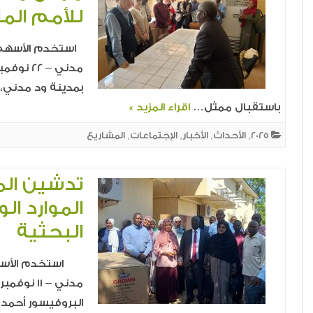
للأمم المتحدة (AO
استخدم الأسهم ←
باستقبال ممثل…
اقراء المزيد »
2025
,
الأحداث
,
الأخبار
,
الإجتماعات
,
المشاريع
تدشين المر
الموارد ال
البحثية
استخدم الأسهم 
البروفيسور أحمد 