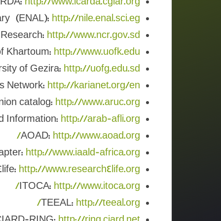
ARDA:
http://www.icarda.cgiar.org/
rary (ENAL):
http://nile.enal.sci.eg/
r Research:
http://www.ncr.gov.sd/
of Khartoum:
http://www.uofk.edu/
sity of Gezira:
http://uofg.edu.sd/
as Network:
http://karianet.org/en/
nion catalog:
http://www.aruc.org/
d Information:
http://arab-afli.org/
AOAD:
http://www.aoad.org/
apter:
http://www.iaald-africa.org/
life:
http://www.research4life.org/
ITOCA:
http://www.itoca.org/
TEEAL:
http://teeal.org/
CIARD-RING:
http://ring.ciard.net/