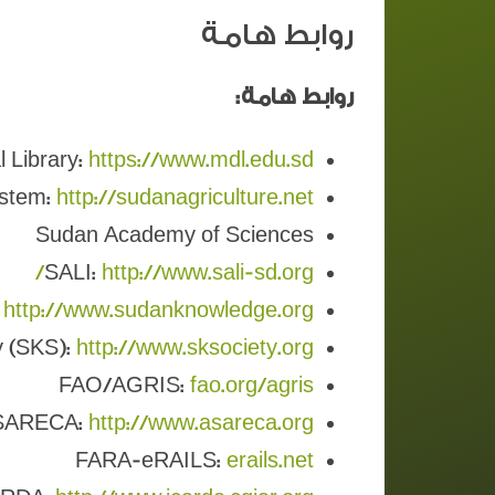
روابط هامة
روابط هامة:
l Library:
https://www.mdl.edu.sd
ystem:
http://sudanagriculture.net/
Sudan Academy of Sciences
SALI:
http://www.sali-sd.org/
:
http://www.sudanknowledge.org/
 (SKS):
http://www.sksociety.org/
FAO/AGRIS:
fao.org/agris
SARECA:
http://www.asareca.org/
FARA-eRAILS:
erails.net