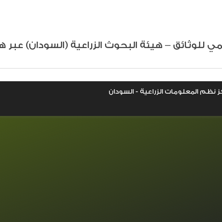
تدريب أونلاين
الأنشطة الحالية
ي للوثائق – هيئة البحوث الزراعية (السودان) عبر ه