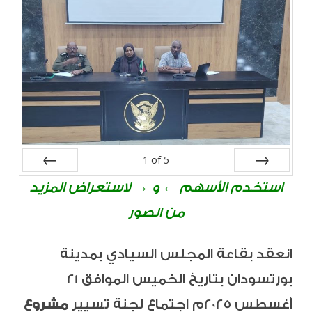
مشروع
تعزيز
نظام
المناطق
المحمية
والإدارة
5
of
1
المتكاملة
Next
Prev
للنظام
استخدم الأسهم ← و → لاستعراض المزيد
البيئي
من الصور
في
انعقد بقاعة المجلس السيادي بمدينة
السودان
بورتسودان بتاريخ الخميس الموافق 21
مغلقة
أغسطس 2025م اجتماع لجنة تسيير
مشروع