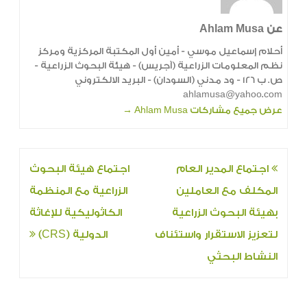
عن Ahlam Musa
أحلام إسماعيل موسي - أمين أول المكتبة المركزية ومركز
نظم المعلومات الزراعية (آجريس) - هيئة البحوث الزراعية -
ص. ب 126 - ود مدني (السودان) - البريد الالكتروني
ahlamusa@yahoo.com
عرض جميع مشاركات Ahlam Musa
→
تصفّح
اجتماع المدير العام
اجتماع هيئة البحوث
المقالات
المكلف مع العاملين
الزراعية مع المنظمة
بهيئة البحوث الزراعية
الكاثوليكية للإغاثة
لتعزيز الاستقرار واستئناف
الدولية (CRS)
النشاط البحثي